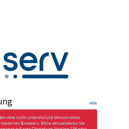
ung
Hilfe
den eine nicht unterstützte Version eines
asierten Browsers. Bitte aktualisieren Sie
rowser auf eine Chromium-Version 138 oder