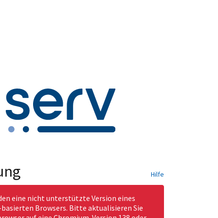
ung
Hilfe
den eine nicht unterstützte Version eines
asierten Browsers. Bitte aktualisieren Sie
rowser auf eine Chromium-Version 138 oder